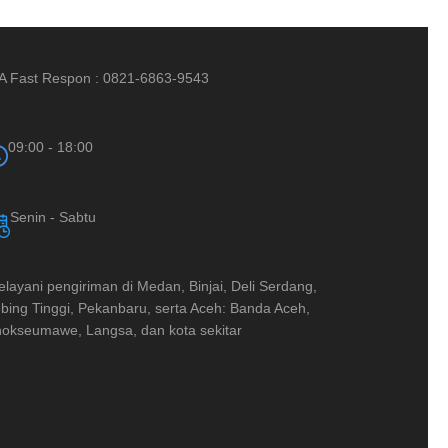
A Fast Respon : 0821-6863-9543
09:00 - 18:00
Senin - Sabtu
layani pengiriman di Medan, Binjai, Deli Serdang,
bing Tinggi, Pekanbaru, serta Aceh: Banda Aceh,
okseumawe, Langsa, dan kota sekitar