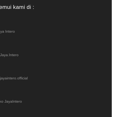
emui kami di :
ya Intero
Jaya.Intero
ayaintero.official
ko JayaIntero