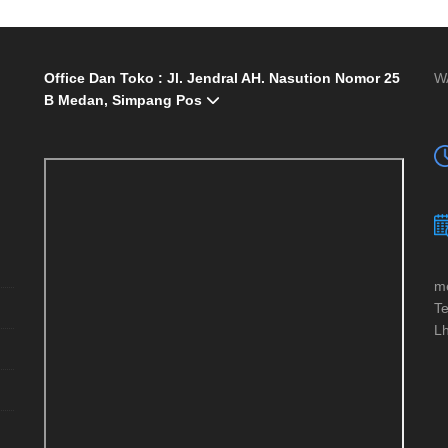
Office Dan Toko : Jl. Jendral AH. Nasution Nomor 25
W
B Medan, Simpang Pos
me
Te
Lh