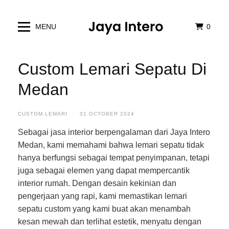
MENU
0
Custom Lemari Sepatu Di
Medan
CUSTOM LEMARI
·
31 OCTOBER 2024
Sebagai jasa interior berpengalaman dari Jaya Intero
Medan, kami memahami bahwa lemari sepatu tidak
hanya berfungsi sebagai tempat penyimpanan, tetapi
juga sebagai elemen yang dapat mempercantik
interior rumah. Dengan desain kekinian dan
pengerjaan yang rapi, kami memastikan lemari
sepatu custom yang kami buat akan menambah
kesan mewah dan terlihat estetik, menyatu dengan