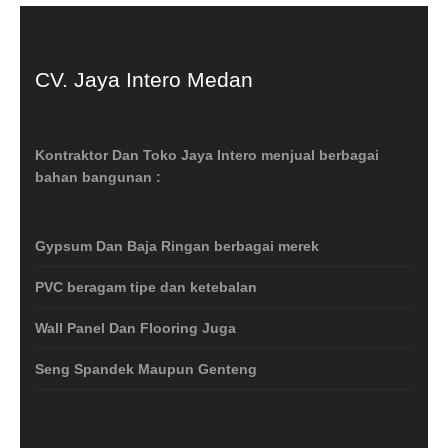
CV. Jaya Intero Medan
Kontraktor Dan Toko Jaya Intero menjual berbagai
bahan bangunan :
Gypsum Dan Baja Ringan berbagai merek
PVC beragam tipe dan ketebalan
Wall Panel Dan Flooring Juga
Seng Spandek Maupun Genteng