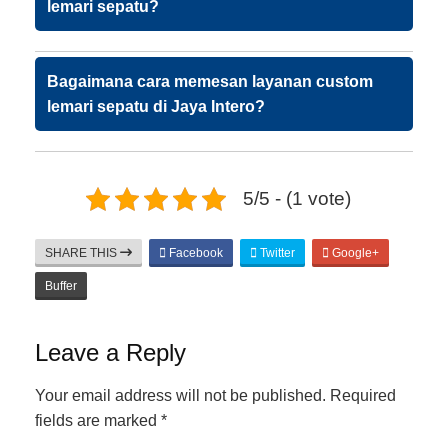
lemari sepatu?
Bagaimana cara memesan layanan custom
lemari sepatu di Jaya Intero?
5/5 - (1 vote)
SHARE THIS
Facebook
Twitter
Google+
Buffer
Leave a Reply
Your email address will not be published.
Required
fields are marked
*