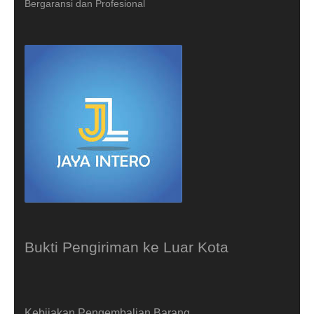
Bergaransi dan Profesional
Bukti Pengiriman ke Luar Kota
Kebijakan Pengembalian Barang