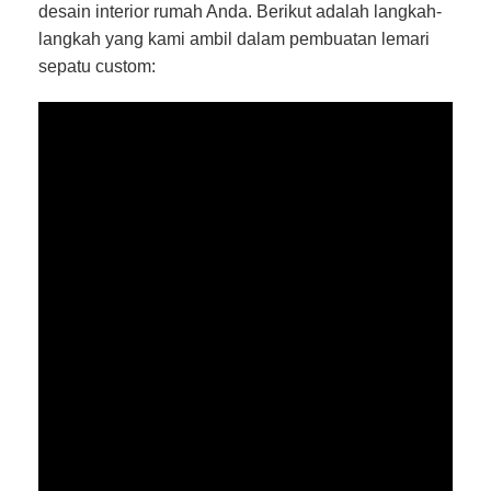
desain interior rumah Anda. Berikut adalah langkah-
langkah yang kami ambil dalam pembuatan lemari
sepatu custom: