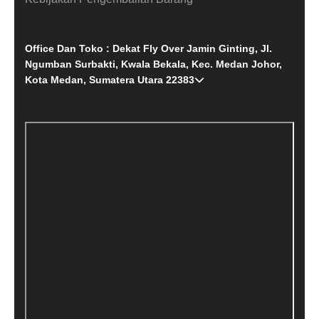
Office Dan Toko : Dekat Fly Over Jamin Ginting, Jl.
Ngumban Surbakti, Kwala Bekala, Kec. Medan Johor,
Kota Medan, Sumatera Utara 22383