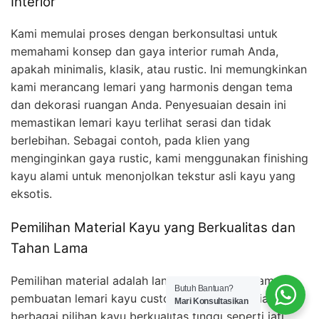
Interior
Kami memulai proses dengan berkonsultasi untuk
memahami konsep dan gaya interior rumah Anda,
apakah minimalis, klasik, atau rustic. Ini memungkinkan
kami merancang lemari yang harmonis dengan tema
dan dekorasi ruangan Anda. Penyesuaian desain ini
memastikan lemari kayu terlihat serasi dan tidak
berlebihan. Sebagai contoh, pada klien yang
menginginkan gaya rustic, kami menggunakan finishing
kayu alami untuk menonjolkan tekstur asli kayu yang
eksotis.
Pemilihan Material Kayu yang Berkualitas dan
Tahan Lama
Pemilihan material adalah langkah penting dalam
Butuh Bantuan?
pembuatan lemari kayu custom. Kami menyediakan
Mari Konsultasikan
berbagai pilihan kayu berkualitas tinggi seperti jati,