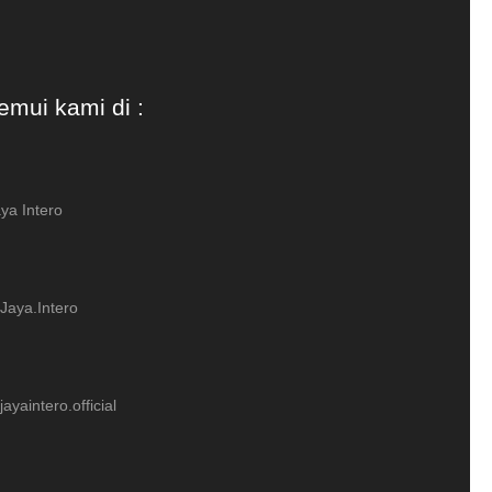
emui kami di :
ya Intero
Jaya.Intero
ayaintero.official