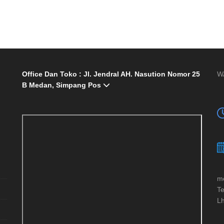
Office Dan Toko : Jl. Jendral AH. Nasution Nomor 25
W
B Medan, Simpang Pos
me
Te
Lh