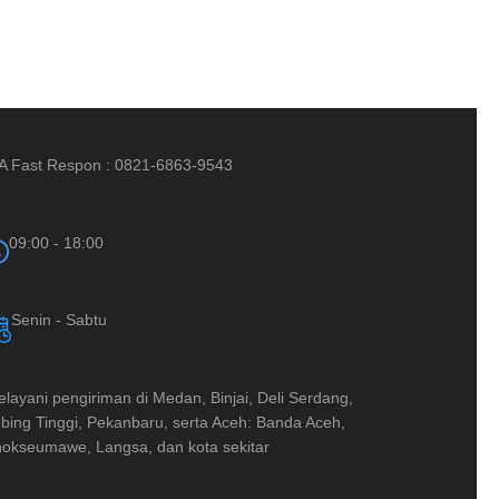
A Fast Respon : 0821-6863-9543
09:00 - 18:00
Senin - Sabtu
layani pengiriman di Medan, Binjai, Deli Serdang,
bing Tinggi, Pekanbaru, serta Aceh: Banda Aceh,
okseumawe, Langsa, dan kota sekitar