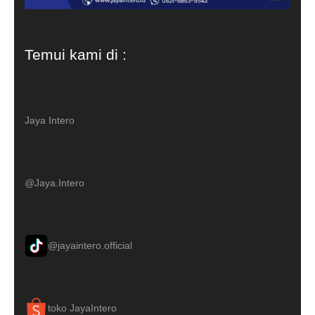
Temui kami di :
Jaya Intero
@Jaya.Intero
@jayaintero.official
toko JayaIntero