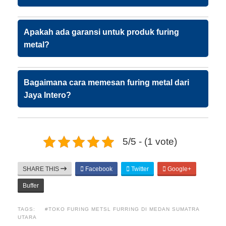
Apakah ada garansi untuk produk furing
metal?
Bagaimana cara memesan furing metal dari
Jaya Intero?
5/5 - (1 vote)
SHARE THIS
Facebook
Twitter
Google+
Buffer
TAGS:
#TOKO FURING METSL FURRING DI MEDAN SUMATRA
UTARA