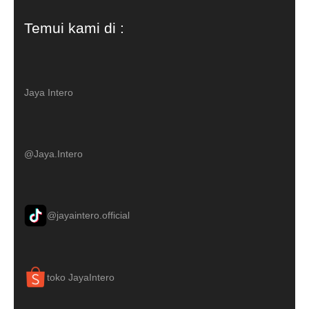
Temui kami di :
Jaya Intero
@Jaya.Intero
@jayaintero.official
toko JayaIntero