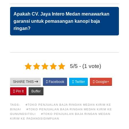
Apakah CV. Jaya Intero Medan menawarkan
garansi untuk pemasangan kanopi baja
ringan?
5/5 - (1 vote)
SHARE THIS
Facebook
Twitter
Google+
Pin It
Buffer
TAGS:
#TOKO PENJUALAN BAJA RINGAN MEDAN KIRIM KE
BINJAI
#TOKO PENJUALAN BAJA RINGAN MEDAN KIRIM KE
GUNUNGSITOLI
#TOKO PENJUALAN BAJA RINGAN MEDAN
KIRIM KE PADANGSIDIMPUAN