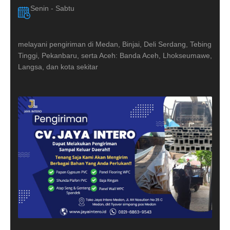
Senin - Sabtu
melayani pengiriman di Medan, Binjai, Deli Serdang, Tebing
Tinggi, Pekanbaru, serta Aceh: Banda Aceh, Lhokseumawe,
Langsa, dan kota sekitar