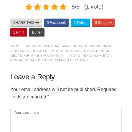
5/5 - (1 vote)
SHARE THIS
Facebook
Twitter
Google+
Pin It
Buffer
TAGS:
#TOKO PENJUALAN BAJA RINGAN MEDAN KIRIM KE
SERDANG BERDAGAI
#TOKO PENJUALAN BAJA RINGAN
MEDAN KIRIM KE SIMALUNGUN
#TOKO PENJUALAN BAJA
RINGAN MEDAN KIRIM KE TAPANULI SELATAN
Leave a Reply
Your email address will not be published.
Required
fields are marked
*