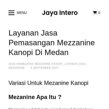
MENU
0
Layanan Jasa
Pemasangan Mezzanine
Kanopi Di Medan
JASA PEMBUATAN MEZZANINE KANOPI
,
LAYANAN JASA
,
MEZZANINE
·
9 SEPTEMBER 2022
Variasi Untuk Mezanine Kanopi
Mezanine Apa Itu ?