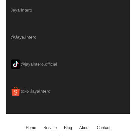
Jaya Intero
@Jaya.Intero
@jayaintero.official
toko JayaIntero
Home
Service
Blog
About
Contact