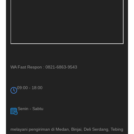
WA Fast Respon : 0821-6863-9543
09:00 - 18:00
Senin - Sabtu
melayani pengiriman di Medan, Binjai, Deli Serdang, Tebing