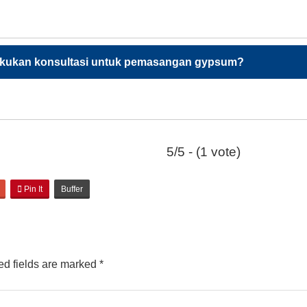
akukan konsultasi untuk pemasangan gypsum?
5/5 - (1 vote)
Pin It
Buffer
d fields are marked
*