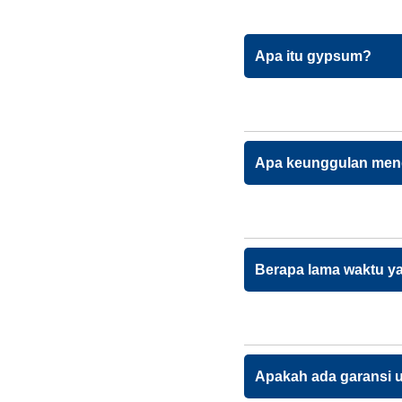
Apa itu gypsum?
Apa keunggulan men
Berapa lama waktu y
Apakah ada garansi