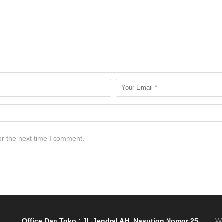
or the next time I comment.
Office Dan Toko : Jl. Jendral AH. Nasution Nomor 25
W