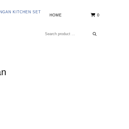
0
HOME
an