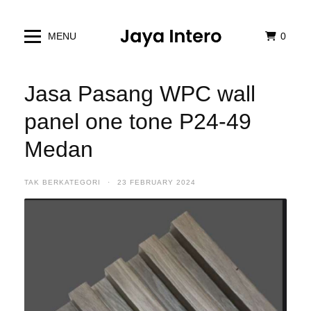
MENU
0
Jasa Pasang WPC wall
panel one tone P24-49
Medan
TAK BERKATEGORI
·
23 FEBRUARY 2024