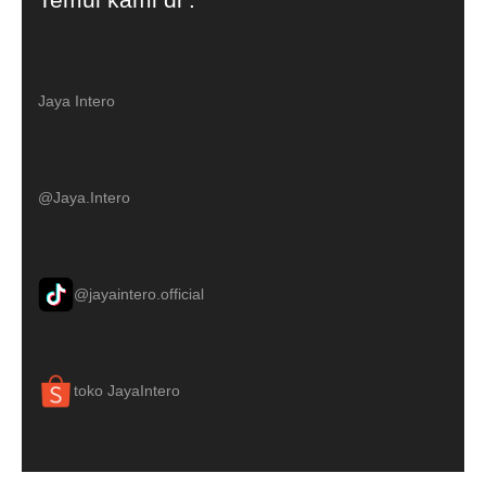
Jaya Intero
@Jaya.Intero
@jayaintero.official
toko JayaIntero