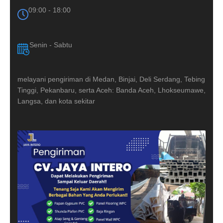
09:00 - 18:00
Senin - Sabtu
melayani pengiriman di Medan, Binjai, Deli Serdang, Tebing
Tinggi, Pekanbaru, serta Aceh: Banda Aceh, Lhokseumawe,
Langsa, dan kota sekitar