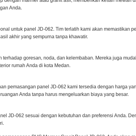
ip dengan marmer atau granit asli, memberikan kesan mewah da
ngan Anda.
al untuk panel JD-062. Tim terlatih kami akan memastikan p
hasil akhir yang sempurna tanpa khawatir.
n terhadap goresan, noda, dan kelembaban. Mereka juga mudah
erior rumah Anda di kota Medan.
nan pemasangan panel JD-062 kami tersedia dengan harga yang
ruangan Anda tanpa harus mengeluarkan biaya yang besar.
nel JD-062 sesuai dengan kebutuhan dan preferensi Anda. De
i.