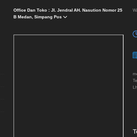
Office Dan Toko : Jl. Jendral AH. Nasution Nomor 25
W
B Medan, Simpang Pos
me
Te
Lh
T