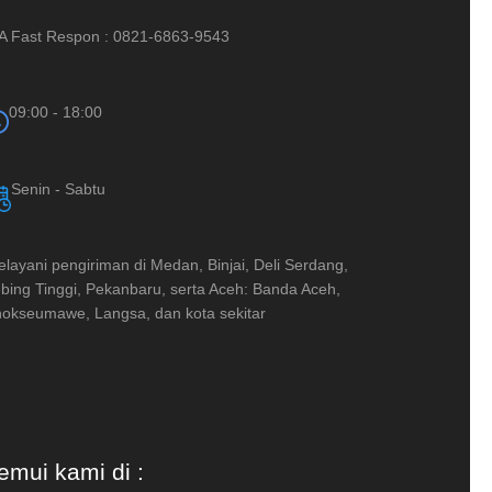
A Fast Respon : 0821-6863-9543
09:00 - 18:00
Senin - Sabtu
layani pengiriman di Medan, Binjai, Deli Serdang,
bing Tinggi, Pekanbaru, serta Aceh: Banda Aceh,
okseumawe, Langsa, dan kota sekitar
emui kami di :