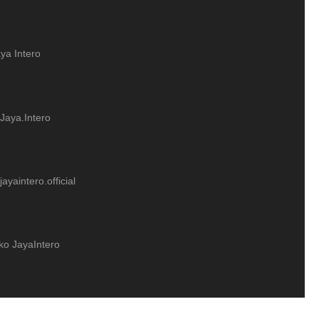
ya Intero
Jaya.Intero
ayaintero.official
ko JayaIntero