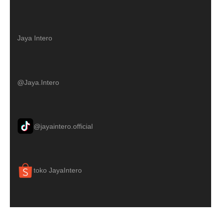
Jaya Intero
@Jaya.Intero
@jayaintero.official
toko JayaIntero