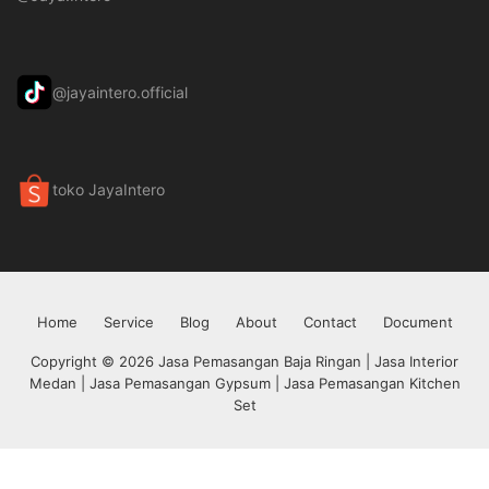
@jayaintero.official
toko JayaIntero
Home
Service
Blog
About
Contact
Document
Copyright © 2026 Jasa Pemasangan Baja Ringan | Jasa Interior
Medan | Jasa Pemasangan Gypsum | Jasa Pemasangan Kitchen
Set