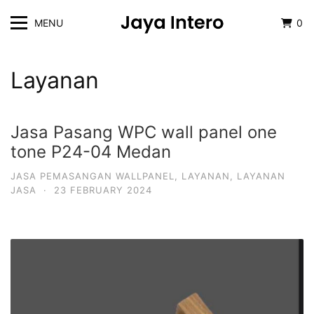
MENU
0
Layanan
Jasa Pasang WPC wall panel one
tone P24-04 Medan
JASA PEMASANGAN WALLPANEL
,
LAYANAN
,
LAYANAN
JASA
·
23 FEBRUARY 2024