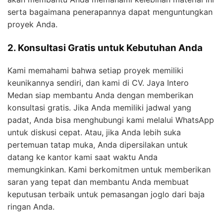
serta bagaimana penerapannya dapat menguntungkan
proyek Anda.
2. Konsultasi Gratis untuk Kebutuhan Anda
Kami memahami bahwa setiap proyek memiliki
keunikannya sendiri, dan kami di CV. Jaya Intero
Medan siap membantu Anda dengan memberikan
konsultasi gratis. Jika Anda memiliki jadwal yang
padat, Anda bisa menghubungi kami melalui WhatsApp
untuk diskusi cepat. Atau, jika Anda lebih suka
pertemuan tatap muka, Anda dipersilakan untuk
datang ke kantor kami saat waktu Anda
memungkinkan. Kami berkomitmen untuk memberikan
saran yang tepat dan membantu Anda membuat
keputusan terbaik untuk pemasangan joglo dari baja
ringan Anda.