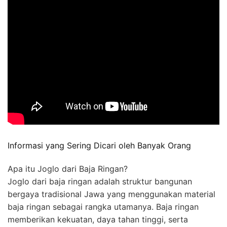
Informasi yang Sering Dicari oleh Banyak Orang
Apa itu Joglo dari Baja Ringan?
Joglo dari baja ringan adalah struktur bangunan
bergaya tradisional Jawa yang menggunakan material
baja ringan sebagai rangka utamanya. Baja ringan
memberikan kekuatan, daya tahan tinggi, serta