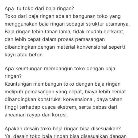
Apa itu toko dari baja ringan?
Toko dari baja ringan adalah bangunan toko yang
menggunakan baja ringan sebagai struktur utamanya.
Baja ringan lebih tahan lama, tidak mudah berkarat,
dan lebih cepat dalam proses pemasangan
dibandingkan dengan material konvensional seperti
kayu atau beton.
Apa keuntungan membangun toko dengan baja
ringan?
Keuntungan membangun toko dengan baja ringan
meliputi pemasangan yang cepat, biaya lebih hemat
dibandingkan konstruksi konvensional, daya tahan
tinggi terhadap cuaca ekstrem, serta bebas dari
ancaman rayap dan korosi.
Apakah desain toko baja ringan bisa disesuaikan?
Ya, desain toko baja ringan bisa disesuaikan dengan