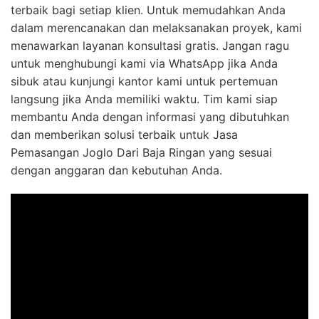
terbaik bagi setiap klien. Untuk memudahkan Anda
dalam merencanakan dan melaksanakan proyek, kami
menawarkan layanan konsultasi gratis. Jangan ragu
untuk menghubungi kami via WhatsApp jika Anda
sibuk atau kunjungi kantor kami untuk pertemuan
langsung jika Anda memiliki waktu. Tim kami siap
membantu Anda dengan informasi yang dibutuhkan
dan memberikan solusi terbaik untuk Jasa
Pemasangan Joglo Dari Baja Ringan yang sesuai
dengan anggaran dan kebutuhan Anda.