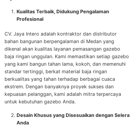
Kualitas Terbaik, Didukung Pengalaman
Profesional
CV. Jaya Intero adalah kontraktor dan distributor
bahan bangunan berpengalaman di Medan yang
dikenal akan kualitas layanan pemasangan gazebo
baja ringan unggulan. Kami memastikan setiap gazebo
yang kami bangun tahan lama, kokoh, dan memenuhi
standar tertinggi, berkat material baja ringan
berkualitas yang tahan terhadap berbagai cuaca
ekstrem. Dengan banyaknya proyek sukses dan
kepuasan pelanggan, kami adalah mitra terpercaya
untuk kebutuhan gazebo Anda.
Desain Khusus yang Disesuaikan dengan Selera
Anda