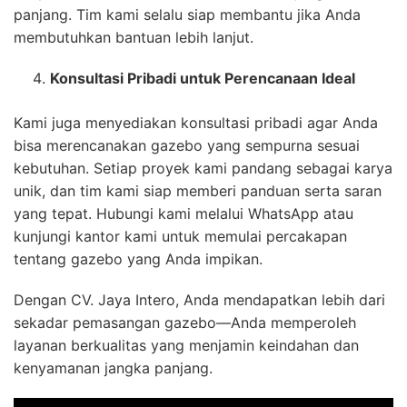
panjang. Tim kami selalu siap membantu jika Anda
membutuhkan bantuan lebih lanjut.
Konsultasi Pribadi untuk Perencanaan Ideal
Kami juga menyediakan konsultasi pribadi agar Anda
bisa merencanakan gazebo yang sempurna sesuai
kebutuhan. Setiap proyek kami pandang sebagai karya
unik, dan tim kami siap memberi panduan serta saran
yang tepat. Hubungi kami melalui WhatsApp atau
kunjungi kantor kami untuk memulai percakapan
tentang gazebo yang Anda impikan.
Dengan CV. Jaya Intero, Anda mendapatkan lebih dari
sekadar pemasangan gazebo—Anda memperoleh
layanan berkualitas yang menjamin keindahan dan
kenyamanan jangka panjang.