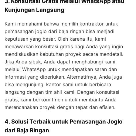
3. Konsultasi Gratis melalui WhatsApp atau
Kunjungan Langsung
Kami memahami bahwa memilih kontraktor untuk
pemasangan joglo dari baja ringan bisa menjadi
keputusan yang besar. Oleh karena itu, kami
menawarkan konsultasi gratis bagi Anda yang ingin
mendiskusikan kebutuhan proyek secara mendetail.
Jika Anda sibuk, Anda dapat menghubungi kami
melalui WhatsApp untuk mendapatkan saran dan
informasi yang diperlukan. Alternatifnya, Anda juga
bisa mengunjungi kantor kami untuk berbicara
langsung dengan tim ahli kami. Dengan konsultasi
gratis, kami berkomitmen untuk membantu Anda
merencanakan proyek dengan tepat dan efisien.
4. Solusi Terbaik untuk Pemasangan Joglo
dari Baja Ringan