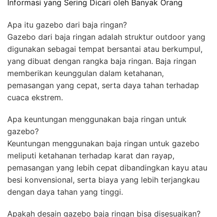
Informasi yang Sering Dicari oleh Banyak Orang
Apa itu gazebo dari baja ringan?
Gazebo dari baja ringan adalah struktur outdoor yang
digunakan sebagai tempat bersantai atau berkumpul,
yang dibuat dengan rangka baja ringan. Baja ringan
memberikan keunggulan dalam ketahanan,
pemasangan yang cepat, serta daya tahan terhadap
cuaca ekstrem.
Apa keuntungan menggunakan baja ringan untuk
gazebo?
Keuntungan menggunakan baja ringan untuk gazebo
meliputi ketahanan terhadap karat dan rayap,
pemasangan yang lebih cepat dibandingkan kayu atau
besi konvensional, serta biaya yang lebih terjangkau
dengan daya tahan yang tinggi.
Apakah desain gazebo baja ringan bisa disesuaikan?