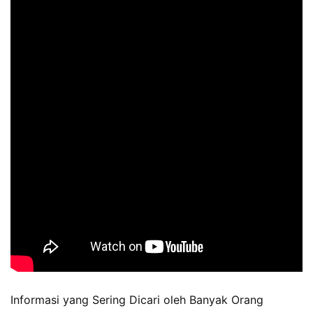
Informasi yang Sering Dicari oleh Banyak Orang