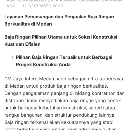
JASA
·
12 DECEMBER 2023
Layanan Pemasangan dan Penjualan Baja Ringan
Berkualitas di Medan
Baja Ringan Pilihan Utama untuk Solusi Konstruksi
Kuat dan Efisien
Pilihan Baja Ringan Terbaik untuk Berbagai
Proyek Konstruksi Anda
CV. Jaya Intero Medan hadir sebagai mitra terpercaya
di Medan untuk produk baja ringan berkualitas.
Dengan pengalaman panjang di bidang kontraktor dan
distribusi, kami menyediakan baja ringan yang cocok
untuk berbagai kebutuhan konstruksi, seperti atap,
rangka bangunan, dan struktur pendukung lainnya.
Baja ringan terkenal akan kekuatannya yang stabil
serta bobotnya yang ringan, menjadikannya pilihan