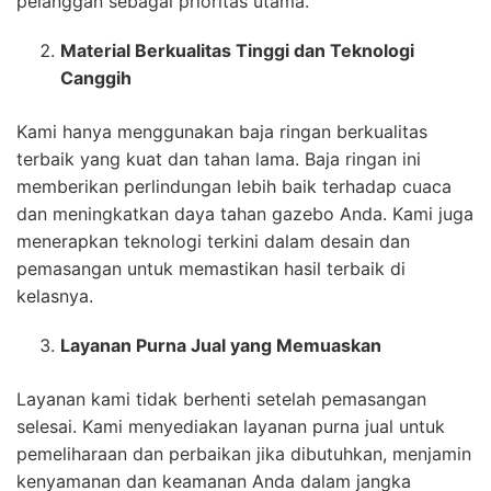
pelanggan sebagai prioritas utama.
Material Berkualitas Tinggi dan Teknologi
Canggih
Kami hanya menggunakan baja ringan berkualitas
terbaik yang kuat dan tahan lama. Baja ringan ini
memberikan perlindungan lebih baik terhadap cuaca
dan meningkatkan daya tahan gazebo Anda. Kami juga
menerapkan teknologi terkini dalam desain dan
pemasangan untuk memastikan hasil terbaik di
kelasnya.
Layanan Purna Jual yang Memuaskan
Layanan kami tidak berhenti setelah pemasangan
selesai. Kami menyediakan layanan purna jual untuk
pemeliharaan dan perbaikan jika dibutuhkan, menjamin
kenyamanan dan keamanan Anda dalam jangka