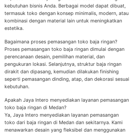
kebutuhan bisnis Anda. Berbagai model dapat dibuat,
termasuk toko dengan konsep minimalis, modern, atau
kombinasi dengan material lain untuk meningkatkan
estetika.
Bagaimana proses pemasangan toko baja ringan?
Proses pemasangan toko baja ringan dimulai dengan
perencanaan desain, pemilihan material, dan
pengukuran lokasi. Selanjutnya, struktur baja ringan
dirakit dan dipasang, kemudian dilakukan finishing
seperti pemasangan dinding, atap, dan dekorasi sesuai
kebutuhan.
Apakah Jaya Intero menyediakan layanan pemasangan
toko baja ringan di Medan?
Ya, Jaya Intero menyediakan layanan pemasangan
toko dari baja ringan di Medan dan sekitarnya. Kami
menawarkan desain yang fleksibel dan menggunakan