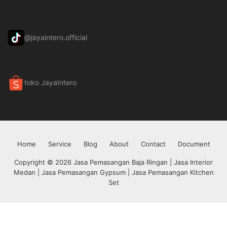
@jayaintero.official
toko JayaIntero
Home
Service
Blog
About
Contact
Document
Copyright © 2026 Jasa Pemasangan Baja Ringan | Jasa Interior
Medan | Jasa Pemasangan Gypsum | Jasa Pemasangan Kitchen
Set