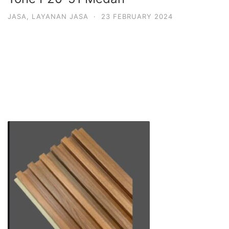
JASA
,
LAYANAN JASA
·
23 FEBRUARY 2024