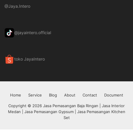
@Jaya.Intero
@jayaintero.official
toko JayaIntero
Home
Service
Blog
About
Contact
Document
Copyright © 2026 Jasa Pemasangan Baja Ringan | Jasa Interior
Medan | Jasa Pemasangan Gypsum | Jasa Pemasangan Kitchen
Set