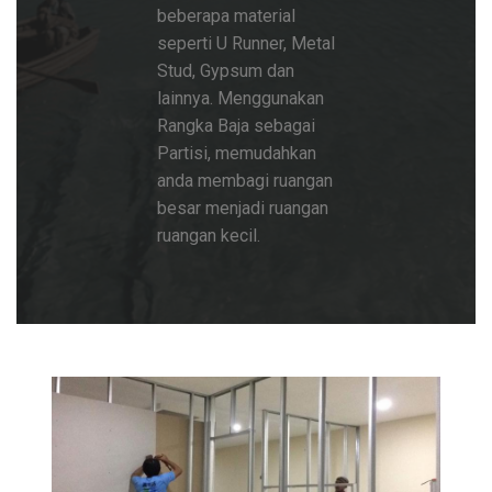
beberapa material
seperti U Runner, Metal
Stud, Gypsum dan
lainnya. Menggunakan
Rangka Baja sebagai
Partisi, memudahkan
anda membagi ruangan
besar menjadi ruangan
ruangan kecil.