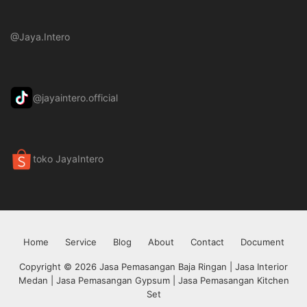
@Jaya.Intero
@jayaintero.official
toko JayaIntero
Home
Service
Blog
About
Contact
Document
Copyright © 2026 Jasa Pemasangan Baja Ringan | Jasa Interior
Medan | Jasa Pemasangan Gypsum | Jasa Pemasangan Kitchen
Set