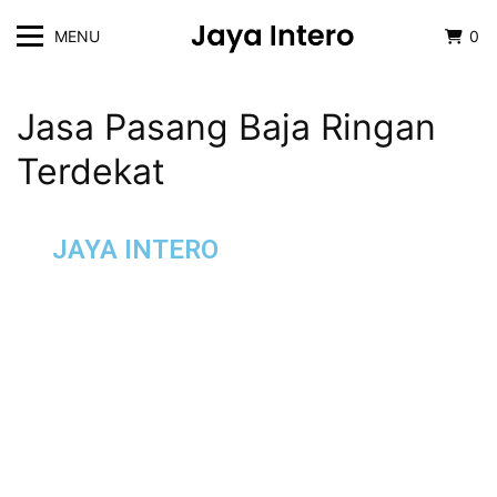
MENU
0
Jasa Pasang Baja Ringan
Terdekat
JAYA INTERO
Anda Membutuhkan
Pemasangan Baja Ringan?
Toko Kami Siap Melayani
Anda